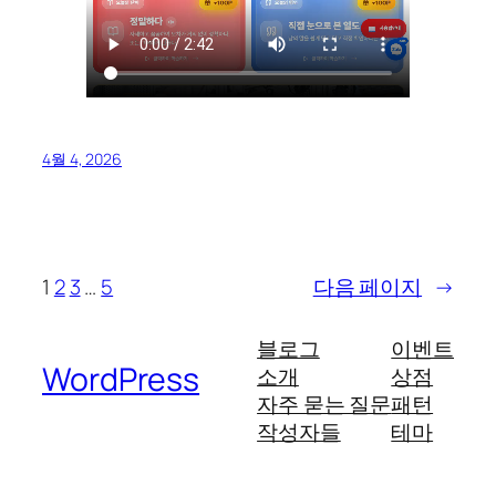
4월 4, 2026
1
2
3
…
5
다음 페이지
→
블로그
이벤트
WordPress
소개
상점
자주 묻는 질문
패턴
작성자들
테마